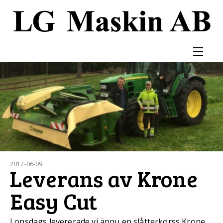
2017-06-09
Leverans av Krone
Easy Cut
I onsdags levererade vi ännu en slåtterkorss Krone