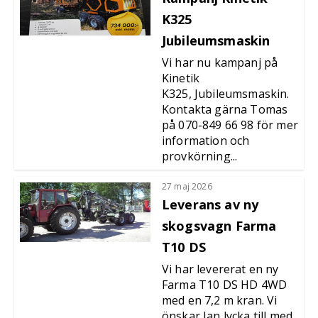
K325
Jubileumsmaskin
Vi har nu kampanj på
Kinetik
K325, Jubileumsmaskin.
Kontakta gärna Tomas
på 070-849 66 98 för mer
information och
provkörning...
27 maj 2026
Leverans av ny
skogsvagn Farma
T10 DS
Vi har levererat en ny
Farma T10 DS HD 4WD
med en 7,2 m kran. Vi
önskar Jan lycka till med