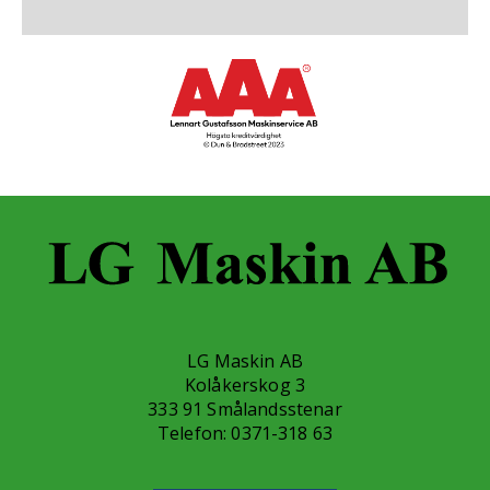
LG Maskin AB
Kolåkerskog 3
333 91 Smålandsstenar
Telefon:
0371-318 63