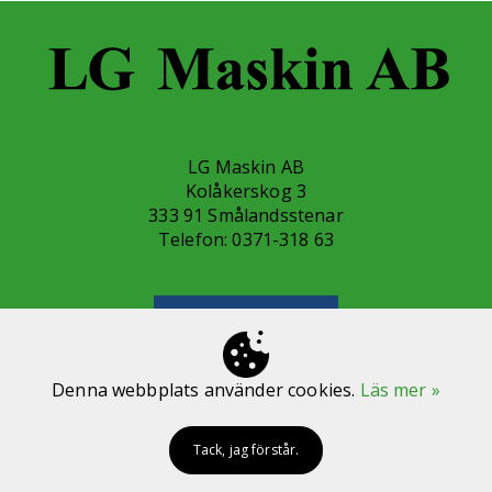
LG Maskin AB
Kolåkerskog 3
333 91 Smålandsstenar
Telefon:
0371-318 63
Kontakta oss
Denna webbplats använder cookies.
Läs mer »
Cookies och GDPR
Tack, jag förstår.
Arkiv