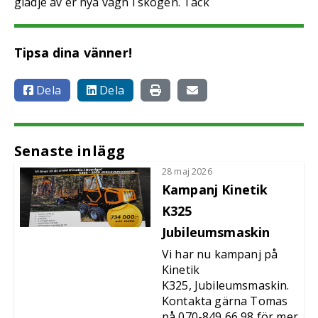
glädje av er nya vagn i skogen. Tack
Tipsa dina vänner!
Dela
Dela
Senaste inlägg
28 maj 2026
Kampanj Kinetik
K325
Jubileumsmaskin
Vi har nu kampanj på
Kinetik
K325, Jubileumsmaskin.
Kontakta gärna Tomas
på 070-849 66 98 för mer